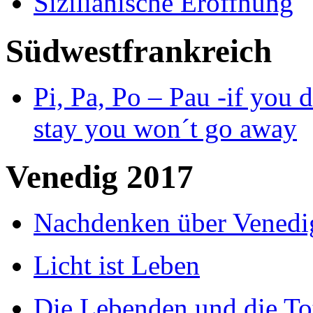
Sizilianische Eröffnung
Südwestfrankreich
Pi, Pa, Po – Pau -if you d
stay you won´t go away
Venedig 2017
Nachdenken über Venedi
Licht ist Leben
Die Lebenden und die To