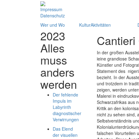
Impressum
Datenschutz
Wer und Wo
KulturAktivitäten
2023
Cantieri 
Alles
In der großen Ausstel
muss
ieine grandiose Schau
Künstler und Fotog
anders
Statement des nigeri
bezieht. In der Ausst
werden
und trotzdem in tradi
zeigen, werden unters
Der fehlende
Malerei in eindrucksv
Impuls im
Schwarzafrikas aus n
Labyrinth
Kritik an den koloni
diagnostischer
nicht zu sehen sind, 
Verwirrungen
Selbstverständnis und
Kolonialunterdrückun
Das Elend
falschen Vorurteilen
der visuellen