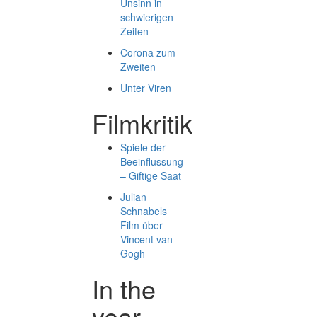
Unsinn in
schwierigen
Zeiten
Corona zum
Zweiten
Unter Viren
Filmkritik
Spiele der
Beeinflussung
– Giftige Saat
Julian
Schnabels
Film über
Vincent van
Gogh
In the
year