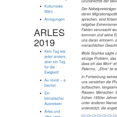
Grundrechte der Bev
Kulturnews
Der Nobelpreisträger
März
deren Migrationspolit
Anregungen
sprechen, sind Krisen
religiöse Extremismen
ARLES
Fakten verursacht wu
kommen und seine Ei
2019
uns daran erinnern, d
menschlichen Geschic
Kein Tag wie
Wole Soyinka sagte zu
jeder andere,
einzige Problem, das 
aber ein Tag
dass ich das Wort“ eh
für die
Palermo, „Ehre“ ist e
Ewigkeit!
In Fortsetzung seines
Au revoir – a
uns verstehen die Ph
bientot
auftauchen, langsame
Rassen, Menschen. Es 
Ein
frühen 1950er Jahren 
klimatischer
unter anderen Namen 
Ausreisser
unterstützt, die angebl
Arles und
alles, was