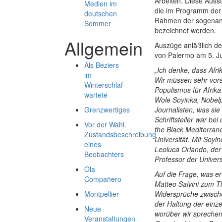
Arbeiten. Diese Ausste
Medien im
die im Programm der
deutschen
Rahmen der sogenannt
Sommer
bezeichnet werden.
Allgemein
Auszüge anläßlich de
von Palermo am 5. Ju
Als Beziers
„Ich denke, dass Afri
im
Wir müssen sehr vorsi
Winterschlaf
Populismus für Afrika
wartete
Wole Soyinka, Nobelp
Grenzwertiges
Journalisten, was sie
Schriftsteller war be
Vor der Wahl.
the Black Mediterrane
Zustandsbeschreibung
Universität. Mit Soy
eines
Leoluca Orlando, der 
Beobachters
Professor der Univers
Ola
Auf die Frage, was e
Compañero
Matteo Salvini zum T
Montpellier
Widersprüche zwische
der Haltung der einz
Neue
worüber wir sprechen
Veranstaltungen