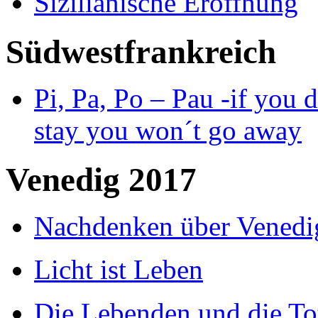
Sizilianische Eröffnung
Südwestfrankreich
Pi, Pa, Po – Pau -if you d
stay you won´t go away
Venedig 2017
Nachdenken über Venedi
Licht ist Leben
Die Lebenden und die To