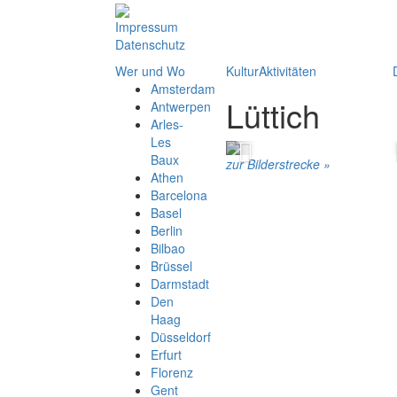
Impressum
Datenschutz
Wer und Wo
KulturAktivitäten
Amsterdam
Lüttich
Antwerpen
Arles-
Les
Previous
Baux
zur Bilderstrecke »
Athen
Barcelona
Basel
Berlin
Bilbao
Brüssel
Darmstadt
Den
Haag
Düsseldorf
Erfurt
Florenz
Gent